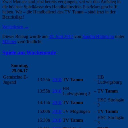
Zwei Monate sind jetzt bereits vergangen, seit wir den Aufstieg in
die höchste Spielklasse des Handballbezirks Enz/Murr geschafft
haben. Wir – die Handballerei des TV Tamm – sind jetzt in der
Bezirksliga!
Weiterlesen
→
Dieser Beitrag wurde am
30. Juni 2017
von
Sandra Hüttmann
unter
Männer
veröffentlicht.
Spiele am Wochenende
Sonntag,
25.06.17
Gemischte E-
HB
13:55h
2018
TV Tamm
–
Jugend
Ludwigsburg
HB
13:55h
2018
–
TV Tamm
Ludwigsburg 2
HSG Strohgäu
14:15h
2018
TV Tamm
–
3
15:00h
2018
TV Möglingen
–
TV Tamm
HSG Strohgäu
15:30h
2018
TV Tamm
–
3