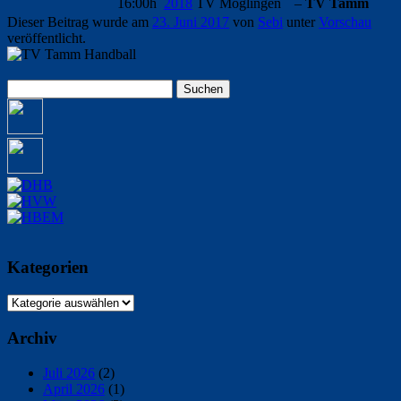
16:00h
2018
TV Möglingen
–
TV Tamm
Dieser Beitrag wurde am
23. Juni 2017
von
Sebi
unter
Vorschau
veröffentlicht.
Suchen
nach:
Kategorien
Kategorien
Archiv
Juli 2026
(2)
April 2026
(1)