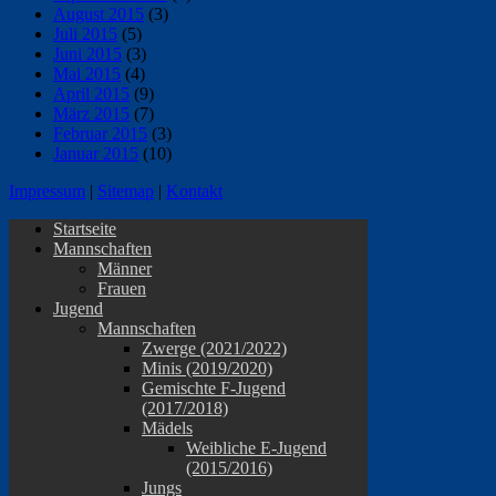
August 2015
(3)
Juli 2015
(5)
Juni 2015
(3)
Mai 2015
(4)
April 2015
(9)
März 2015
(7)
Februar 2015
(3)
Januar 2015
(10)
Impressum
|
Sitemap
|
Kontakt
Startseite
Mannschaften
Männer
Frauen
Jugend
Mannschaften
Zwerge (2021/2022)
Minis (2019/2020)
Gemischte F-Jugend
(2017/2018)
Mädels
Weibliche E-Jugend
(2015/2016)
Jungs