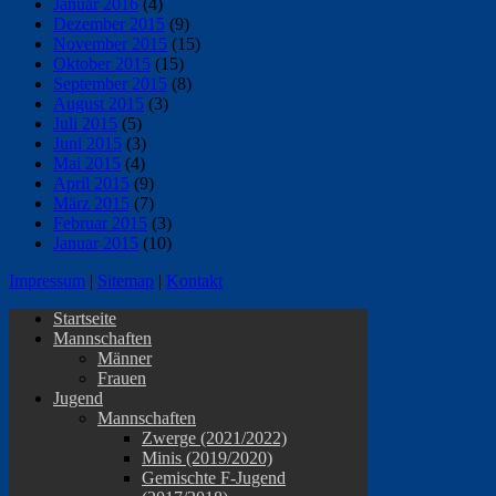
Januar 2016
(4)
Dezember 2015
(9)
November 2015
(15)
Oktober 2015
(15)
September 2015
(8)
August 2015
(3)
Juli 2015
(5)
Juni 2015
(3)
Mai 2015
(4)
April 2015
(9)
März 2015
(7)
Februar 2015
(3)
Januar 2015
(10)
Impressum
|
Sitemap
|
Kontakt
Startseite
Mannschaften
Männer
Frauen
Jugend
Mannschaften
Zwerge (2021/2022)
Minis (2019/2020)
Gemischte F-Jugend