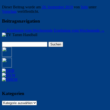
Dieser Beitrag wurde am
20. September 2019
von
Sebi
unter
Vorschau
veröffentlicht.
Beitragsnavigation
←
Ergebnisse vom Wochenende
Ergebnisse vom Wochenende
→
Suchen
nach:
Kategorien
Kategorien