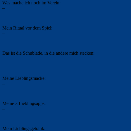
Was mache ich noch im Verein:
–
Mein Ritual vor dem Spiel:
–
Das ist die Schublade, in die andere mich stecken:
–
Meine Lieblingsmacke:
–
Meine 3 Lieblingsapps:
–
Mein Lieblingsgetränk: